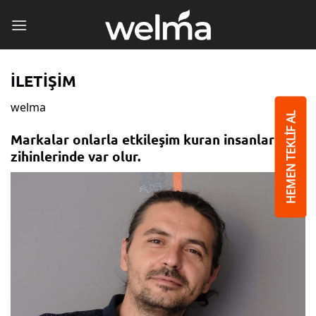
İçeriğe
atla
İLETİŞİM
welma
HEMEN TEKLİF AL
Markalar onlarla etkileşim kuran insanların
zihinlerinde var olur.