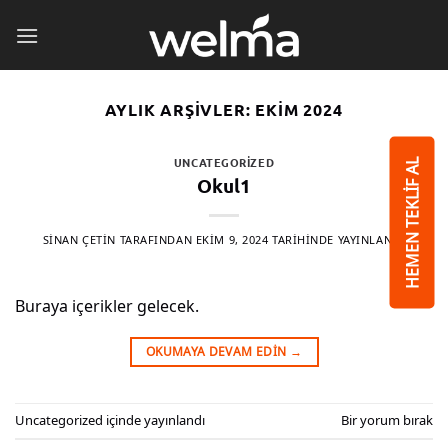
İçeriğe
atla
AYLIK ARŞIVLER:
EKIM 2024
UNCATEGORIZED
HEMEN TEKLİF AL
Okul1
SINAN ÇETIN
TARAFINDAN
EKIM 9, 2024
TARIHINDE YAYINLANDI
Buraya içerikler gelecek.
OKUMAYA DEVAM EDIN
→
Uncategorized
içinde yayınlandı
Bir yorum bırak