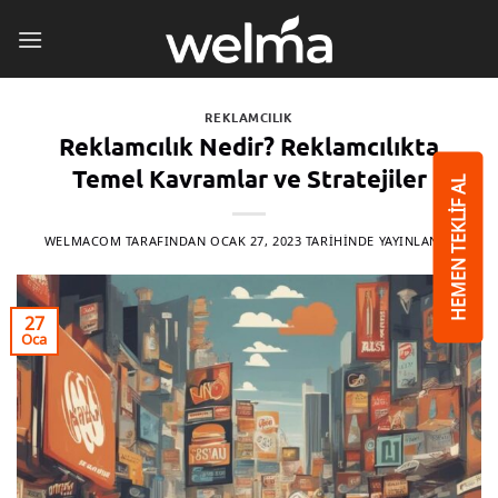
İçeriğe
atla
REKLAMCILIK
Reklamcılık Nedir? Reklamcılıkta
Temel Kavramlar ve Stratejiler
HEMEN TEKLİF AL
WELMACOM
TARAFINDAN
OCAK 27, 2023
TARIHINDE YAYINLANDI
27
Oca