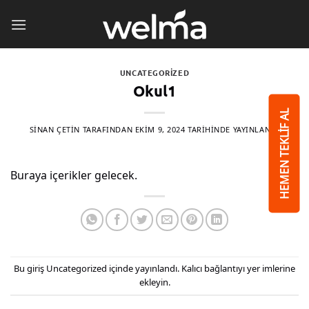
İçeriğe
atla
UNCATEGORIZED
Okul1
HEMEN TEKLİF AL
SINAN ÇETIN
TARAFINDAN
EKIM 9, 2024
TARIHINDE YAYINLANDI
Buraya içerikler gelecek.
Bu giriş
Uncategorized
içinde yayınlandı.
Kalıcı bağlantıyı
yer imlerine
ekleyin.