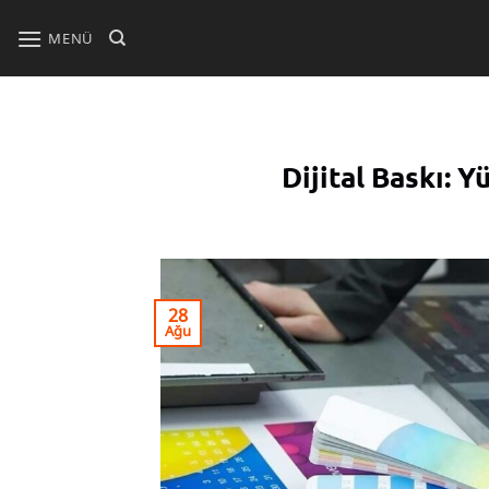
İçeriğe
atla
MENÜ
Dijital Baskı: 
28
Ağu