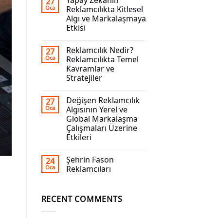
Yapay Zekanın
27
Oca
Reklamcılıkta Kitlesel
Algı ve Markalaşmaya
Etkisi
Reklamcılık Nedir?
27
Oca
Reklamcılıkta Temel
Kavramlar ve
Stratejiler
Değişen Reklamcılık
27
Oca
Algısının Yerel ve
Global Markalaşma
Çalışmaları Üzerine
Etkileri
Şehrin Fason
24
Oca
Reklamcıları
RECENT COMMENTS