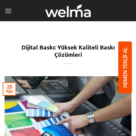
İçeriğe
atla
Dijital Baskı: Yüksek Kaliteli Baskı
HEMEN TEKLİF AL
Çözümleri
28
Ağu