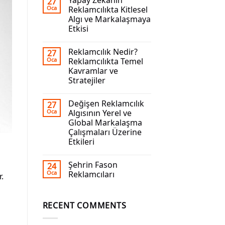
Yapay Zekanın
27
Oca
Reklamcılıkta Kitlesel
Algı ve Markalaşmaya
Etkisi
Reklamcılık Nedir?
27
Oca
Reklamcılıkta Temel
Kavramlar ve
Stratejiler
Değişen Reklamcılık
27
Oca
Algısının Yerel ve
Global Markalaşma
Çalışmaları Üzerine
Etkileri
Şehrin Fason
24
Oca
Reklamcıları
.
RECENT COMMENTS